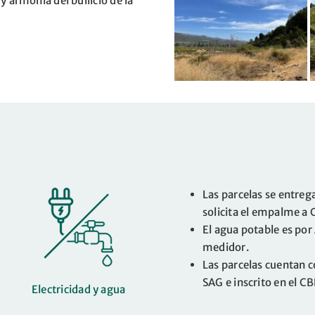
y armonía del bullicio de la
Las parcelas se entrega
solicita el empalme a 
El agua potable es por
medidor.
Las parcelas cuentan c
SAG e inscrito en el CB
Electricidad y agua