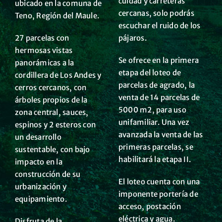
cuidad y carreteras
ubicado en la comuna de
cercanas, solo podrás
Teno, Región del Maule.
escuchar el ruido de los
27 parcelas con
pájaros.
hermosas vistas
Se ofrece en la primera
panorámicas a la
etapa del loteo de
cordillera de Los Andes y
parcelas de agrado, la
cerros cercanos, con
venta de 14 parcelas de
árboles propios de la
5000 m2, para uso
zona central, sauces,
unifamiliar. Una vez
espinos y 2 esteros con
avanzada la venta de las
un desarrollo
primeras parcelas, se
sustentable, con bajo
habilitará la etapa II.
impacto en la
construcción de su
El loteo cuenta con una
urbanización y
imponente portería de
equipamiento.
acceso, postación
eléctrica y agua.
Disfruta de la