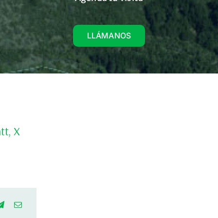
LLÁMANOS
tt, X